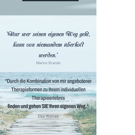
"Nur wer seinen eigenen Weg geht,
kann von niemandem überholt
werden."
Marlon Brando
"Durch die Kombination von mir angebotener
Therapieformen zu Ihrem individuellen
Therapieerlebnis
finden und gehen SIE Ihren eigenen Weg
."
Elke Waniek