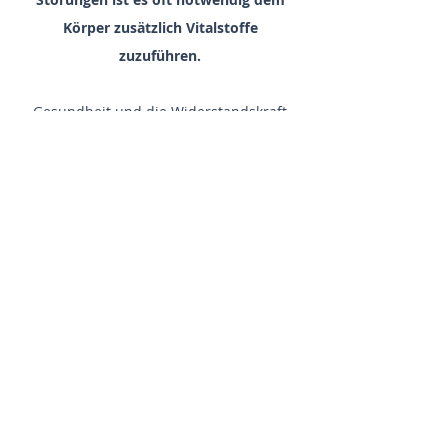
Körper zusätzlich Vitalstoffe
zuzuführen.
Gesundheit und die Widerstandskraft
gegenüber verschiedensten Krankheiten
sind von einer optimalen Versorgung mit
Mikronährstoffen abhängig. Dazu
gehören z.B. Vitamine, Vitaminoide,
sekundäre Pflanzenstoffe, essentielle
Fettsäuren, Mineralstoffe,
Spurenelemente und Aminosäuren.
Jedes Organ und jedes Gewebe im
menschlichen Organismus wird durch
diese und viele weitere Substanzen in
seiner Funktion beeinflusst. Somit wird